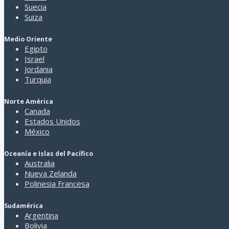
Quienes somos
Suecia
Formas de pago
Suiza
Condiciones generales de contratación
Medio Oriente
Privacidad y uso del sitio
Egipto
Israel
Jordania
Turquia
Norte América
Canada
Estados Unidos
México
Oceanía e Islas del Pacífico
Australia
Nueva Zelanda
Polinesia Francesa
Sudamérica
Argentina
Bolivia