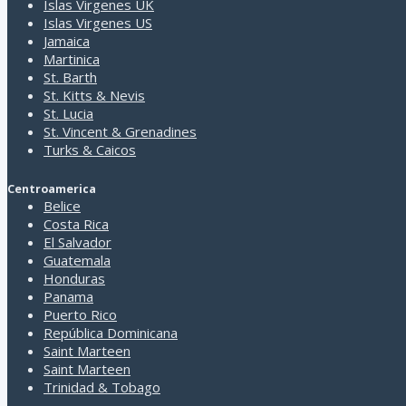
Islas Virgenes UK
fronteras terrestres con
jerárquica.
Islas Virgenes US
Noruega y Finlandia, y está
Jamaica
Martinica
St. Barth
Ciudades de Suecia
St. Kitts & Nevis
St. Lucia
Estocolmo
St. Vincent & Grenadines
Goteborg
Turks & Caicos
Gothenburg
Grythyttan
Centroamerica
Haparanda
Belice
Karlstad
Costa Rica
Kiruna
El Salvador
Kristianstad
Guatemala
Nynäshamn
Honduras
Sjuntorp
Panama
Visby
Puerto Rico
República Dominicana
Saint Marteen
Saint Marteen
Trinidad & Tobago