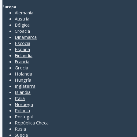
Europa
Alemania
Austria
Bélgica
Croacia
Dinamarca
Escocia
España
Finlandia
Francia
Grecia
Holanda
Hungría
Inglaterra
Islandia
Dirección
Italia
Av. Cabildo 2847 Piso 2 Of 204 - Belgrano - CABA (1428)
Noruega
Polonia
Atención al cliente
Portugal
Horario a convenir.
República Checa
Contactarse al: 11 15 56395306
Rusia
Suecia