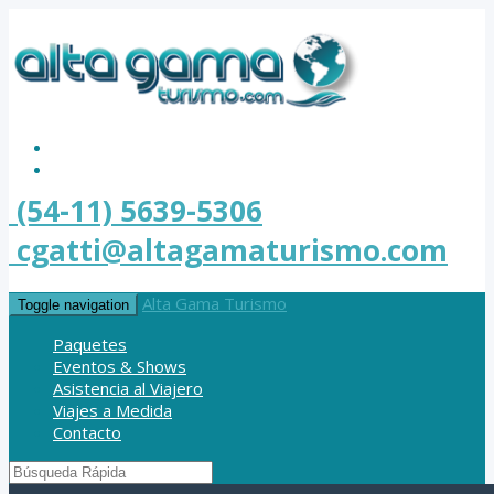
(54-11) 5639-5306
cgatti@altagamaturismo.com
Alta Gama Turismo
Toggle navigation
Paquetes
Eventos & Shows
Asistencia al Viajero
Viajes a Medida
Contacto