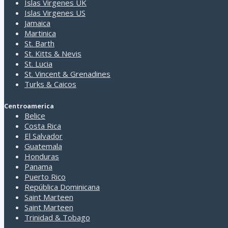
a través de sus navegantes y
Belgrave como su
Islas Virgenes UK
exploradores. En siglo XVII
representante en la isla. Su
Islas Virgenes US
los ingleses convirtieron el
población supera los 290 000
Jamaica
lugar en una colonia del Reino
habitantes, en su mayoría
Martinica
Unido. Dicha situación se
protestantes. El idioma oficial
St. Barth
mantuvo hasta 1966, cuando
es el inglés.
St. Kitts & Nevis
su pueblo declaró la
St. Lucia
St. Vincent & Grenadines
Turks & Caicos
Ciudades de Barbados
Centroamerica
Bridgetown
Belice
Costa Rica
El Salvador
Guatemala
Honduras
Panama
Puerto Rico
República Dominicana
Saint Marteen
Saint Marteen
Trinidad & Tobago