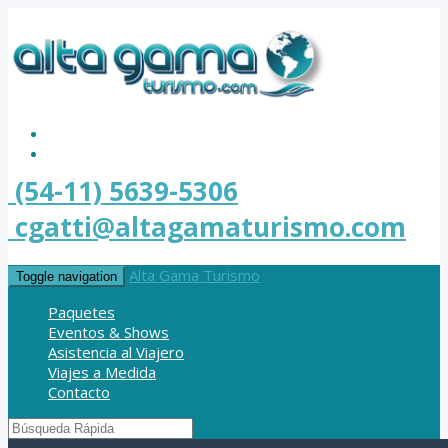
(54-11) 5639-5306
cgatti@altagamaturismo.com
Alta Gama Turismo
Toggle navigation
Paquetes
Eventos & Shows
Asistencia al Viajero
Viajes a Medida
Contacto