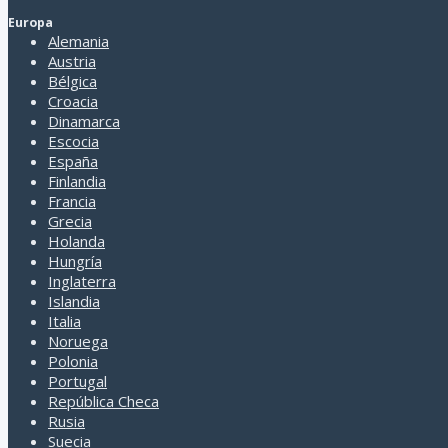
Europa
Alemania
Austria
Bélgica
Croacia
Dinamarca
Escocia
España
Finlandia
Dirección
Francia
Av. Cabildo 2847 Piso 2 Of 204 - Belgrano - CABA (1428)
Grecia
Holanda
Atención al cliente
Hungría
Horario a convenir.
Inglaterra
Contactarse al: 11 15 56395306
Islandia
Italia
Quienes somos
Noruega
Polonia
Formas de pago
Portugal
Condiciones generales de contratación
República Checa
Privacidad y uso del sitio
Rusia
Suecia