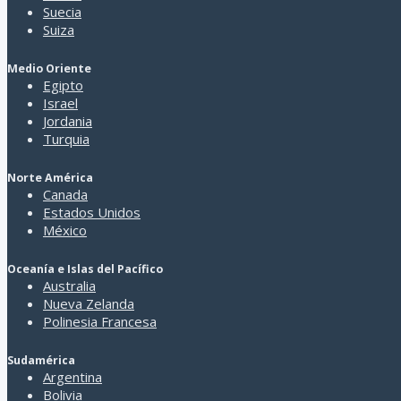
BERGAMO
Suecia
Bergolo
Suiza
Boario Terme
Bobbio
Medio Oriente
Bologna
Egipto
Bolonia
Israel
Bolzano/Bozen
Jordania
Bosa
Turquia
Bra
Bresanona
Norte América
Brescia
Canada
Brindisi
Estados Unidos
Brunico
México
Buonconvento
Burano
Oceanía e Islas del Pacífico
Busseto
Australia
Cagliari
Nueva Zelanda
Cala Gonone
Polinesia Francesa
Caladro Kaltern
Caltagirone
Caltanissetta
Sudamérica
Argentina
Camigliatello Silano
Bolivia
Campo Tures