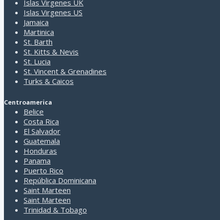
Islas Virgenes UK
Cuenta con dos estados
encuentra el micro estado del
Islas Virgenes US
independientes: San Marino y
Vaticano.
Jamaica
Martinica
St. Barth
Ciudades de Italia
St. Kitts & Nevis
St. Lucia
Acireale
St. Vincent & Grenadines
Acqui Terme
Turks & Caicos
Acrotiri
Agrigento
Centroamerica
Alberobello
Belice
Alessandria
Costa Rica
Alghero
El Salvador
Alicudi
Guatemala
Altomonte
Honduras
Amalfi
Panama
Amarante
Puerto Rico
Ancona
República Dominicana
Andria
Saint Marteen
Anterselva di Mezzo
Saint Marteen
Aosta
Trinidad & Tobago
Apulia