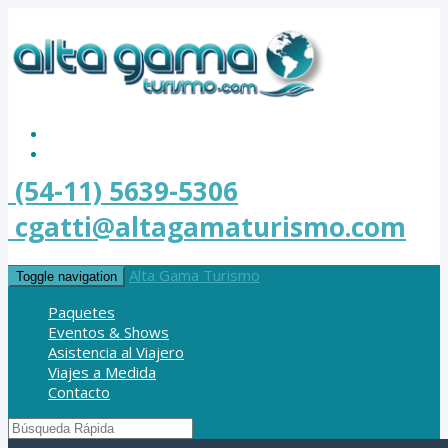
(54-11) 5639-5306
cgatti@altagamaturismo.com
Alta Gama Turismo
Toggle navigation
Paquetes
Eventos & Shows
Asistencia al Viajero
Viajes a Medida
Contacto