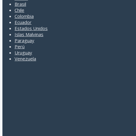
Brasil
Campobasso
Chile
Canale
Colombia
Canazei
Ecuador
Canelli
Estados Unidos
Capaccio
Islas Malvinas
Capri
Paraguay
Capua
Perú
Casale Monferrato
Uruguay
Caserta
Venezuela
Castel Boglione
Castel del Monte
Castell Â´Arquato
Castellana Grote
Castellina in Chianti
Castelsardo
Castiglion Fiorentino
Catania
Catanzaro
Catanzaro Lido
CAVA DE TIRRENI
Cefalu
Cereseto