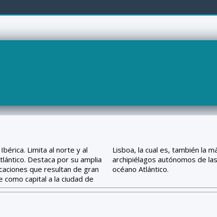
bérica. Limita al norte y al
ntro de su territorio a los
tlántico. Destaca por su amplia
can en el hemisferio norte del
icaciones que resultan de gran
océano Atlántico.
e como capital a la ciudad de