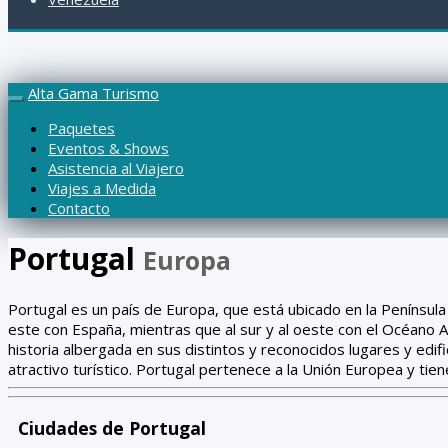
Alta Gama Turismo
Paquetes
Eventos & Shows
Asistencia al Viajero
Viajes a Medida
Contacto
Portugal
Europa
Portugal es un país de Europa, que está ubicado en la Península I
Lisboa, la cual es, también la más poblada, incluyendo también de
este con España, mientras que al sur y al oeste con el Océano A
archipiélagos autónomos de las Azores y de Madeira, que se ubi
historia albergada en sus distintos y reconocidos lugares y edif
atractivo turístico. Portugal pertenece a la Unión Europea y tien
Ciudades de Portugal