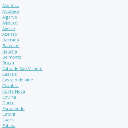
Albufeira
Alcobaca
Algarve
Aljustrel
Aveiro
Azeitao
Bairrada
Barcelos
Batalha
Belmonte
Braga
Cabo de São Vicente
Cascais
Castelo de Vide
Coimbra
Costa Nova
Covilha
Douro
Esposende
Estoril
Evora
Fátima