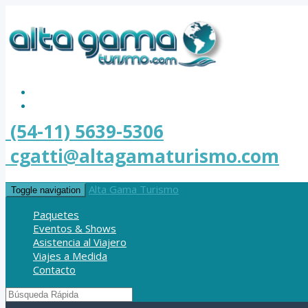
(54-11) 5639-5306
cgatti@altagamaturismo.com
Alta Gama Turismo
Toggle navigation
Paquetes
Eventos & Shows
Asistencia al Viajero
Viajes a Medida
Contacto