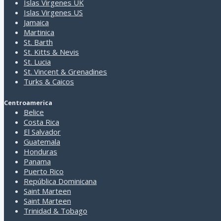
de la República Dominicana.
patois creole.
Islas Virgenes UK
Cristóbal Colón le dio su actual
Islas Virgenes US
Jamaica
Martinica
Ciudades de Guadalupe
St. Barth
St. Kitts & Nevis
Pointe A Pitre
St. Lucia
St Barthelemy
St. Vincent & Grenadines
Turks & Caicos
Centroamerica
Belice
Costa Rica
El Salvador
Guatemala
Honduras
Panama
Puerto Rico
República Dominicana
Saint Marteen
Saint Marteen
Trinidad & Tobago