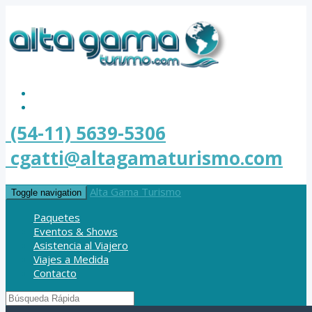
(54-11) 5639-5306
cgatti@altagamaturismo.com
Alta Gama Turismo
Toggle navigation
Paquetes
Eventos & Shows
Asistencia al Viajero
Viajes a Medida
Contacto