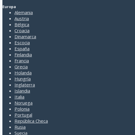
Europa
Alemania
Austria
Bélgica
Croacia
Dirección
Dinamarca
Av. Cabildo 2847 Piso 2 Of 204 - Belgrano - CABA (1428)
Escocia
España
Atención al cliente
Finlandia
Horario a convenir.
Francia
Contactarse al: 11 15 56395306
Grecia
Holanda
Quienes somos
Hungría
Inglaterra
Formas de pago
Islandia
Condiciones generales de contratación
Italia
Privacidad y uso del sitio
Noruega
Polonia
Portugal
República Checa
Rusia
Suecia