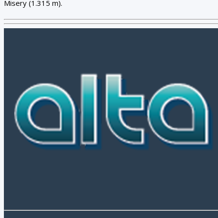
Misery (1.315 m).