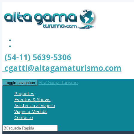
(54-11) 5639-5306
cgatti@altagamaturismo.com
Alta Gama Turismo
Toggle navigation
Paquetes
Eventos & Shows
Asistencia al Viajero
Viajes a Medida
Contacto