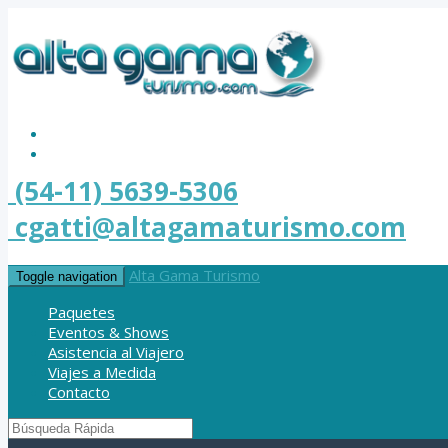
(54-11) 5639-5306
cgatti@altagamaturismo.com
Alta Gama Turismo
Toggle navigation
Paquetes
Eventos & Shows
Asistencia al Viajero
Viajes a Medida
Contacto